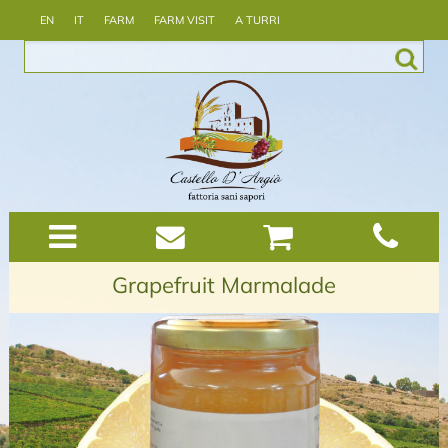
EN
IT
FARM
FARM VISIT
A TURRI
Grapefruit Marmalade