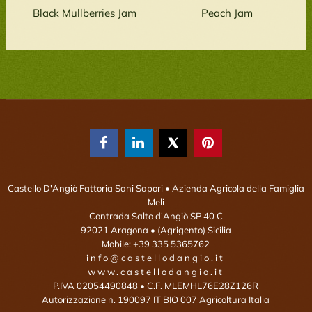
Black Mullberries Jam
Peach Jam



Castello D'Angiò Fattoria Sani Sapori
• Azienda Agricola della Famiglia
Meli
Contrada Salto d'Angiò SP 40 C
92021
Aragona
• (Agrigento)
Sicilia
Mobile:
+39 335 5365762
info@castellodangio.it
www.castellodangio.it
P.IVA 02054490848 • C.F. MLEMHL76E28Z126R
Autorizzazione n. 190097 IT BIO 007 Agricoltura Italia